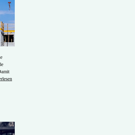
le
le
Damit
erlesen