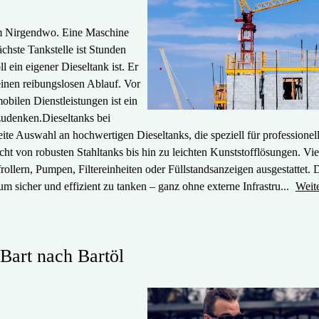
o im Nirgendwo. Eine Maschine
nächste Tankstelle ist Stunden
l ein eigener Dieseltank ist. Er
einen reibungslosen Ablauf. Vor
obilen Dienstleistungen ist ein
zudenken.Dieseltanks bei
eite Auswahl an hochwertigen Dieseltanks, die speziell für professionel
t von robusten Stahltanks bis hin zu leichten Kunststofflösungen. Vie
ollern, Pumpen, Filtereinheiten oder Füllstandsanzeigen ausgestattet. 
 um sicher und effizient zu tanken – ganz ohne externe Infrastru...
Weit
Bart nach Bartöl