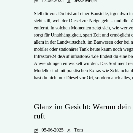
17-09-2025
Jesse Meijer
Stell dir vor: Du bist auf einer Baustelle, irgendw
steht still, weil der Diesel zur Neige geht – und die 
entfernt. In solchen Momenten zeigt sich, wie wertvol
sorgt für Unabhängigkeit, spart Zeit und ermöglicht 
allem in der Landwirtschaft, im Bauwesen oder bei m
mobiler oder stationärer Tank heute kaum noch weg
Infrastore24.deAuf infrastore24.de findest du eine br
Anwendungen entwickelt wurden. Das Sortiment reich
Modelle sind mit praktischen Extras wie Schlauchaufr
hast du nicht nur Diesel vor Ort, sondern auch alles,
Glanz im Gesicht: Warum dein 
ruft
05-06-2025
Tom