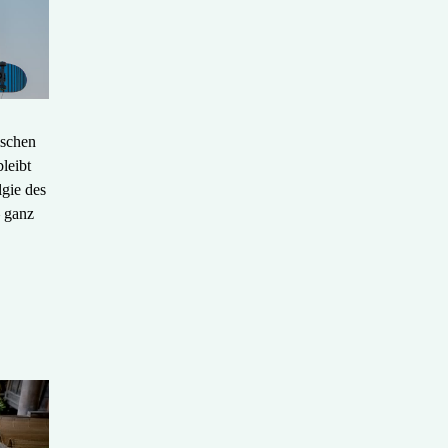
ischen
leibt
gie des
– ganz