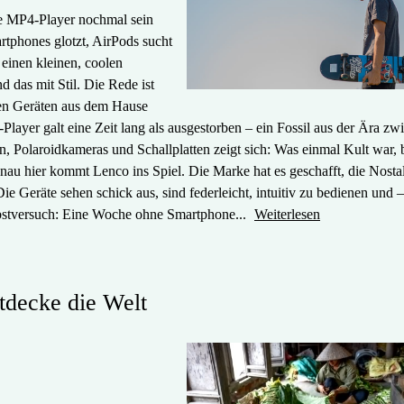
te MP4-Player nochmal sein
tphones glotzt, AirPods sucht
einen kleinen, coolen
nd das mit Stil. Die Rede ist
en Geräten aus dem Hause
layer galt eine Zeit lang als ausgestorben – ein Fossil aus der Ära zw
Polaroidkameras und Schallplatten zeigt sich: Was einmal Kult war, b
au hier kommt Lenco ins Spiel. Die Marke hat es geschafft, die Nostal
 Geräte sehen schick aus, sind federleicht, intuitiv zu bedienen und 
lbstversuch: Eine Woche ohne Smartphone...
Weiterlesen
tdecke die Welt