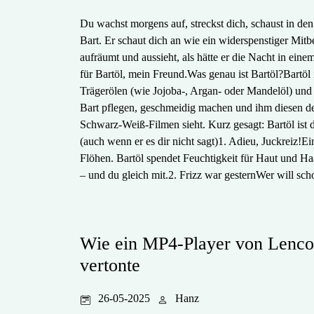
Du wachst morgens auf, streckst dich, schaust in den 
Bart. Er schaut dich an wie ein widerspenstiger Mitbe
aufräumt und aussieht, als hätte er die Nacht in ein
für Bartöl, mein Freund.Was genau ist Bartöl?Bartöl 
Trägerölen (wie Jojoba-, Argan- oder Mandelöl) und 
Bart pflegen, geschmeidig machen und ihm diesen d
Schwarz-Weiß-Filmen sieht. Kurz gesagt: Bartöl ist 
(auch wenn er es dir nicht sagt)1. Adieu, Juckreiz!Ei
Flöhen. Bartöl spendet Feuchtigkeit für Haut und Haa
– und du gleich mit.2. Frizz war gesternWer will scho
Wie ein MP4-Player von Lenc
vertonte
26-05-2025
Hanz