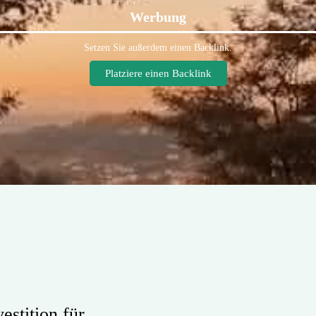
Werbung
Setzen Sie außerdem einen Backlink.
Platziere einen Backlink
estition für