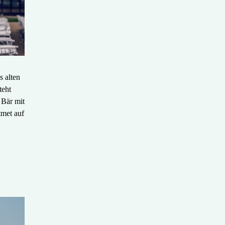
 alten
teht
 Bär mit
tmet auf