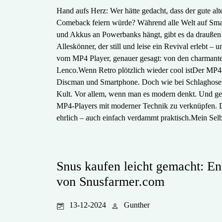
Hand aufs Herz: Wer hätte gedacht, dass der gute al
Comeback feiern würde? Während alle Welt auf Smar
und Akkus an Powerbanks hängt, gibt es da draußen 
Alleskönner, der still und leise ein Revival erlebt – u
vom MP4 Player, genauer gesagt: von den charmant
Lenco.Wenn Retro plötzlich wieder cool istDer MP4-P
Discman und Smartphone. Doch wie bei Schlaghosen, 
Kult. Vor allem, wenn man es modern denkt. Und gen
MP4-Players mit moderner Technik zu verknüpfen. Die
ehrlich – auch einfach verdammt praktisch.Mein Se
Snus kaufen leicht gemacht: En
von Snusfarmer.com
13-12-2024
Gunther