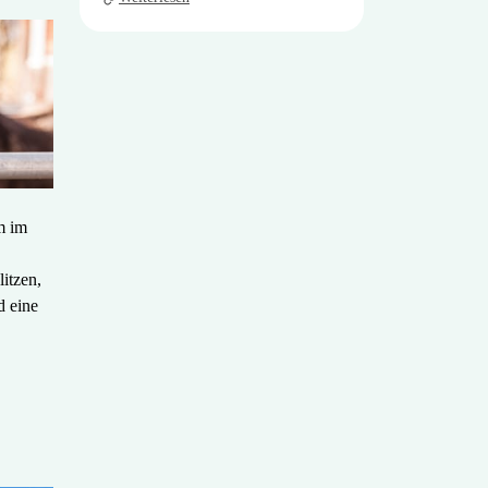
m im
itzen,
d eine