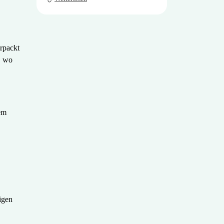
.
erpackt
, wo
em
igen