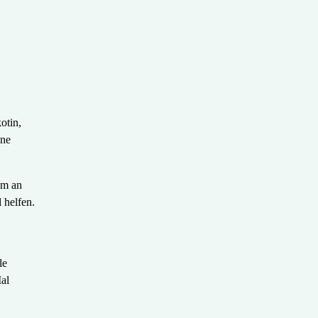
otin,
ine
am an
 helfen.
le
Mal